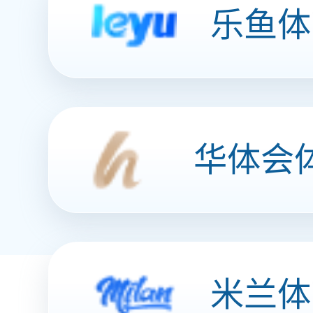
己已经准备好提笔写
上一篇：
日媒：日本队抵达纳什维尔，远藤航首…
延伸阅读
1.
北京国安连续17个赛季工体主场不败，魔鬼
2026-07-31
2.
辽宁本钢场均助攻25.3次领跑联盟，高位策