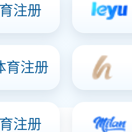
下新的章节。
主
应