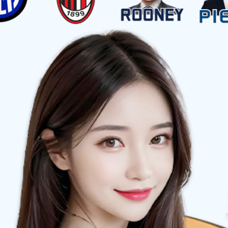
斯：别替我转会，我在巴黎还
2026-06-09 15:01
37 次阅读
首页
/
体育新闻
吉奥·拉莫斯近日在接受采访时，针对外界关于他可能转会的传
示，自己并未计划在冬季转会窗离开王子公园球场，并强调他在
引发热议，也为近期围绕他未来去向的猜测画上了一个暂时的句号
病困扰出场次数有限，但如今他似乎准备用行动证明自己仍是球