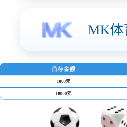
2026-07-27
认识 kaiyun官网
kaiyun·开云（中国）官方网站 ✔eson推荐✅「20
🔰 成立于2010年4月，注册资金4.5亿，是一家生
研、生产、销售为一体的体育用品产品企业。kaiyun
质量，才可以走得更远，才可以赢得未来。我们公司用
事服务和新型体育用品制品！
support@veranaturadeluxe.com