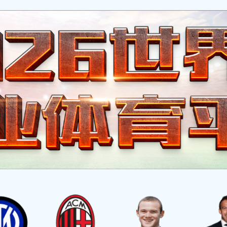
App
关于我们
体育新闻
球体育盛事
门体育项目。
容实时更新
。