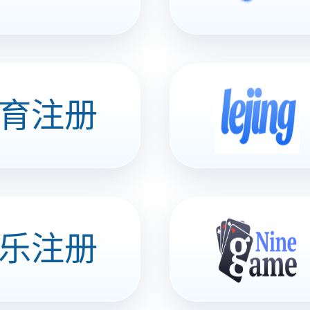
滑
力前
曼
绩