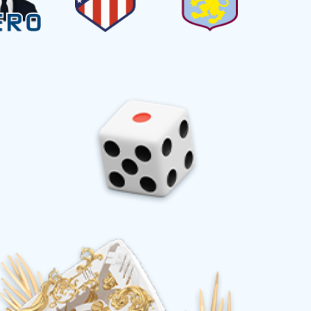
没打完
闻作出了直接回应。这
巴黎的故事尚未完结。
。拉莫斯自2021年
队防线的重要一员。