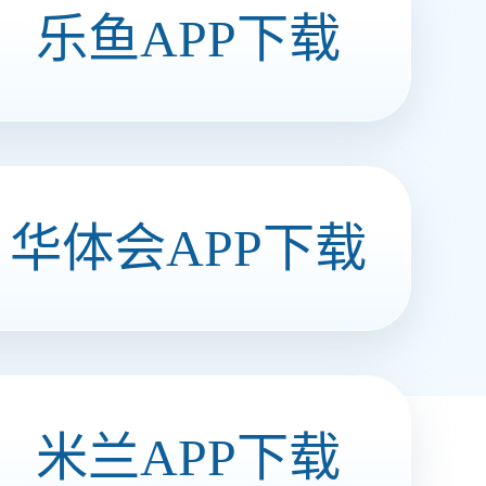
下一篇：
梅州客家主场龙客场虫，下半程客战