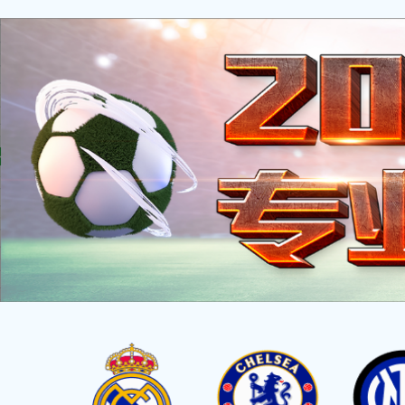
kaiyun官网
带您畅享全
专业平台，数据精准，
高清直播
覆盖热
聚焦足球、篮球、电竞等赛事，
每日内
极速访问
下载APP