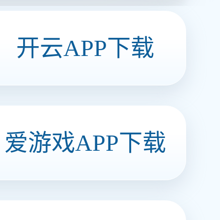
偶尔暴露经验不足。拉
莫斯用近乎命令的语气说
也是向俱乐部传递的信
一，他自带冠军基因。
中暗示，自己也在适应
值钱。”对于志在冲击欧
也承认，他明白自己不
如让他在下半程继续发
对于球迷而言，能多看
尚未画上句号，而他自