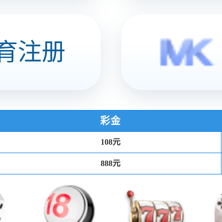
App下载
关于我们
隐私政策
服务协议
网站地图
合作 / 推荐平台
26好运滚滚」🔰已完成公开认证备案
开云网页版登录入口
产各类体育用品的运营厂家，是一家集科
米兰官网
·开云（中国）官方网站只有注重产品
米兰平台
优良的产品为广大客户提供体育赛